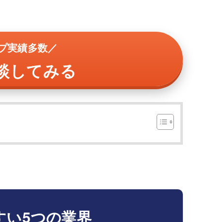
プ実績多数／
談してみる
すい5つの業界