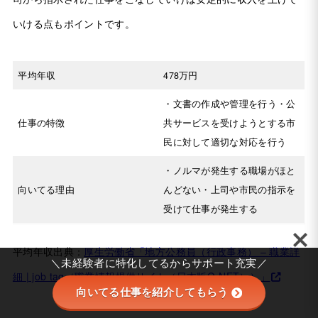
いける点もポイントです。
平均年収
478万円
・文書の作成や管理を行う・公
仕事の特徴
共サービスを受けようとする市
民に対して適切な対応を行う
・ノルマが発生する職場がほと
向いてる理由
んどない・上司や市民の指示を
受けて仕事が発生する
平均年収出典：
厚生労働省「地方公務員（行政事務） – 職業詳
＼未経験者に特化してるからサポート充実／
細 | job tag（職業情報提供サイト（日本版O-NET））」
向いてる仕事を紹介してもらう