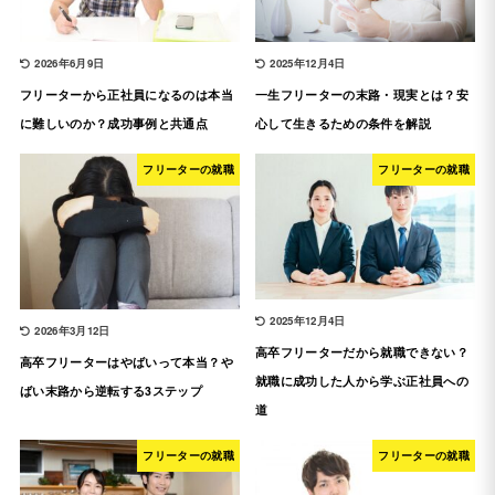
2026年6月9日
2025年12月4日
フリーターから正社員になるのは本当
一生フリーターの末路・現実とは？安
に難しいのか？成功事例と共通点
心して生きるための条件を解説
フリーターの就職
フリーターの就職
2025年12月4日
2026年3月12日
高卒フリーターだから就職できない？
高卒フリーターはやばいって本当？や
就職に成功した人から学ぶ正社員への
ばい末路から逆転する3ステップ
道
フリーターの就職
フリーターの就職