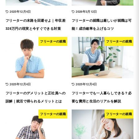
2025年12月4日
2026年3月12日
フリーターの末路を回避せよ｜年収差
フリーターの就職は厳しいが就職は可
328万円の現実と今すぐできる対策
能！成功確率を上げるコツ
フリーターの就職
フリーターの就職
2025年12月4日
2025年12月4日
フリーターのデメリットと正社員への
フリーターでも一人暮らしできる？必
誤解｜就活で得られるメリットとは
要な費用と生活のリアルを解説
フリーターの就職
フリーターの就職