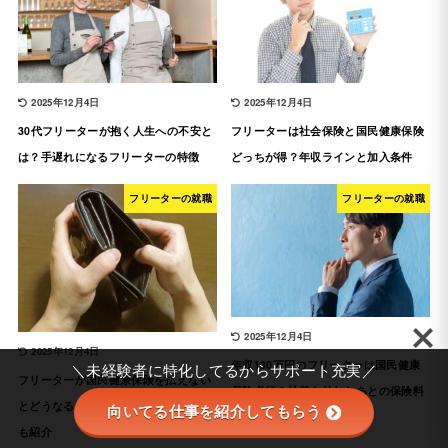
2025年12月4日
2025年12月4日
30代フリーターが抱く人生への不安と
フリーターは社会保険と国民健康保険
は？手遅れになるフリーターの特徴
どっちが得？年収ラインと加入条件
フリーターの就職
フリーターの就職
2025年12月4日
2025年12月4日
年収130万円のフリーターは国民健康
＼未経験者に特化してるからサポート充実／
フリーターが国民健康保険を払えない
保険必須？扶養を外れたあとの保険料
とどうなる？減免・支援制度の活用法
向いてる仕事を紹介してもらう
も紹介