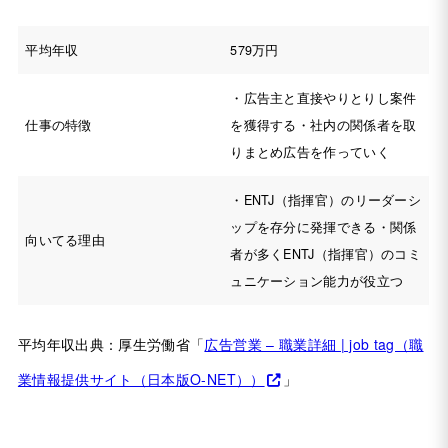
平均年収
579万円
・広告主と直接やりとりし案件
仕事の特徴
を獲得する・社内の関係者を取
りまとめ広告を作っていく
・ENTJ（指揮官）のリーダーシ
ップを存分に発揮できる・関係
向いてる理由
者が多くENTJ（指揮官）のコミ
ュニケーション能力が役立つ
平均年収出典：厚生労働省「
広告営業 – 職業詳細 | job tag（職
業情報提供サイト（日本版O-NET））
」