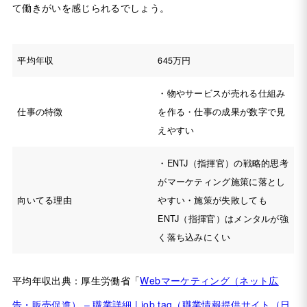
て働きがいを感じられるでしょう。
平均年収
645万円
・物やサービスが売れる仕組み
仕事の特徴
を作る・仕事の成果が数字で見
えやすい
・ENTJ（指揮官）の戦略的思考
がマーケティング施策に落とし
向いてる理由
やすい・施策が失敗しても
ENTJ（指揮官）はメンタルが強
く落ち込みにくい
平均年収出典：厚生労働省「
Webマーケティング（ネット広
告・販売促進） – 職業詳細 | job tag（職業情報提供サイト（日