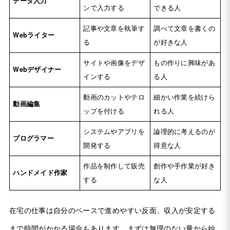
データ入力
ンで入力する
できる人
記事や文章を執筆す
調べて文章を書くの
Webライター
る
が好きな人
サイトや画像をデザ
もの作りに興味があ
Webデザイナー
インする
る人
動画のカットやテロ
細かい作業を続けら
動画編集
ップを付ける
れる人
システムやアプリを
論理的に考えるのが
プログラマー
開発する
得意な人
作品を制作して販売
創作や手作業が好き
ハンドメイド作家
する
な人
在宅の仕事は自分のペースで進めやすい反面、収入が安定する
まで時間がかかる場合もあります。まずは無理のない量から始