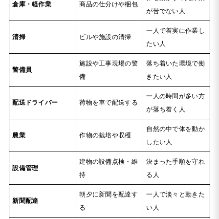
倉庫・軽作業
商品の仕分けや梱包
が苦でない人
一人で着実に作業し
清掃
ビルや施設の清掃
たい人
施設や工事現場の警
落ち着いた環境で働
警備員
備
きたい人
一人の時間が多い方
配送ドライバー
荷物を車で配送する
が落ち着く人
自然の中で体を動か
農業
作物の栽培や収穫
したい人
建物の設備点検・維
決まった手順を守れ
設備管理
持
る人
朝夕に新聞を配達す
一人で淡々と動きた
新聞配達
る
い人