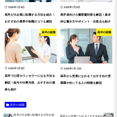
2026年1月9日
2026年1月9日
高卒が大企業に転職する方法を紹介！
高卒者向けの履歴書対策を解説！基本
おすすめの業界や転職のコツも解説
的な書き方やポイント・注意点も紹介
高卒の就職
高卒の就職
2026年1月9日
2026年1月13日
高卒で心理カウンセラーになる方法を
高卒から営業になれる？おすすめの営
解説！給与や仕事内容、おすすめの資
業職や向いてる人の特徴を解説
格も紹介
高卒の就職
高卒が大企業に転職する方法を紹
高卒から営業になれる？おすすめの