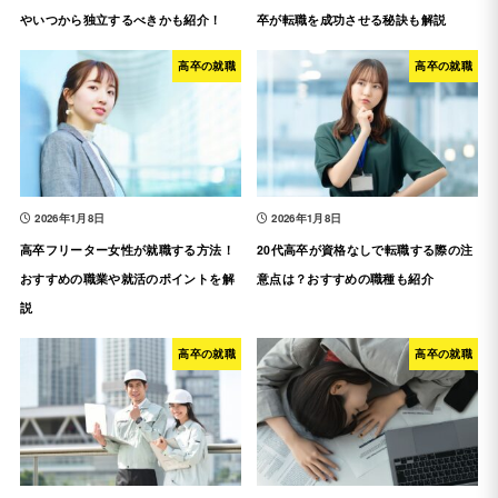
やいつから独立するべきかも紹介！
卒が転職を成功させる秘訣も解説
高卒の就職
高卒の就職
2026年1月8日
2026年1月8日
高卒フリーター女性が就職する方法！
20代高卒が資格なしで転職する際の注
おすすめの職業や就活のポイントを解
意点は？おすすめの職種も紹介
説
高卒の就職
高卒の就職