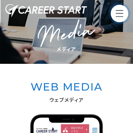
Top
トップ
メディア
Philosophy
企業理念
WEB MEDIA
Service
第二新卒・既卒事業
新卒事業
サービス
ウェブメディア
Media
メディア