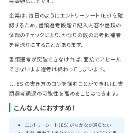
募書類のことです。
お問い合わせ
企業は、毎日のようにエントリーシート（ES）を確
認するため、書類選考段階で記入内容や書類の
プライバシーポリシー
利用規約
個人情報保護方針
体裁のチェックにより、かなりの数の選考候補者
を見送りにすることがあります。
書類選考が突破できなければ、面接でアピール
キャリアスタートへ相談する
できないまま選考は終わってしまいます。
し、ES の書き方のコツを掴むことができれば、書
キャリアスタートで働きたい
類選考通過の可能性を高めることはできます。
こんな人におすすめ！
採用を考えている企業の方
エントリーシート（ES）がなかなか通らない
すぐに受かるようなエントリーシート（ES）を書