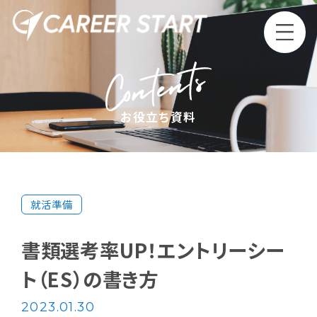
Top
トップ
お役立ち資料
Philosophy
企業理念
就活準備
Service
第二新卒・既卒事業
新卒事業
サービス
書類選考率UP！エントリーシー
ト（ES）の書き方
Media
メディア
2023.01.30