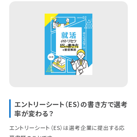
Member
社員紹介
Join us
キャリアスタートで働く
News
お知らせ
Company
エントリーシート（ES）の書き方で選考
会社概要
率が変わる？
エントリーシート（ES）は選考企業に提出する応
Contact