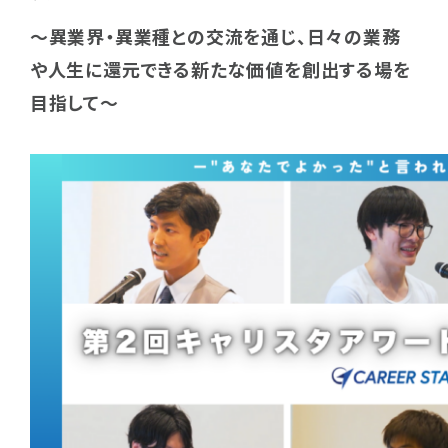
～異業界・異業種との交流を通じ、日々の業務
Member
や人生に還元できる新たな価値を創出する場を
社員紹介
目指して～
Join us
キャリアスタートで働く
News
お知らせ
Company
会社概要
Contact