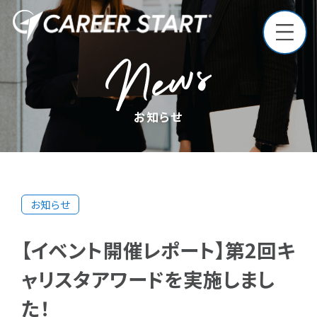
Top
トップ
お知らせ
Philosophy
企業理念
お知らせ
Service
第二新卒・既卒事業
新卒事業
サービス
【イベント開催レポート】第2回キ
ャリスタアワードを実施しまし
Media
メディア
た！