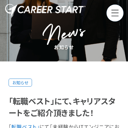
Top
トップ
お知らせ
Philosophy
企業理念
お知らせ
Service
第二新卒・既卒事業
新卒事業
サービス
「転職ベスト」にて、キャリアスタ
ートをご紹介頂きました！
Media
メディア
「
転職ベスト」
にて「未経験からITエンジニアにお