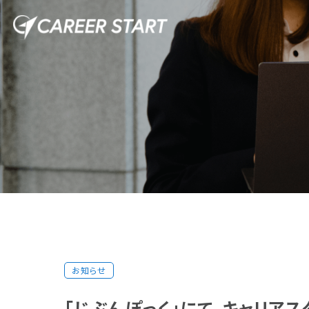
Top
トップ
Philosophy
企業理念
Service
サービス
お知らせ
第二新卒・既卒事業
新卒事業
「じぶんぽっく」にて、キャリア